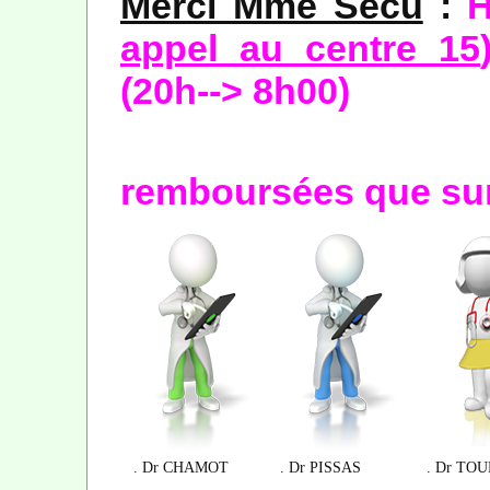
Merci Mme Sécu
:
H
appel au centre 15
(20h--> 8h00)
à 65 € n
remboursées que sur 
. Dr CHAMOT
. Dr PISSAS
. Dr TO