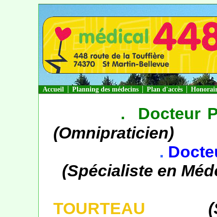
Accueil
Planning des médecins
Plan d'accès
Honorai
.
Docteur 
(Omnipraticien)
.
Docte
(Spécialiste en Mé
TOURTEAU
(Spé